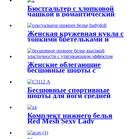
Бюстгальтер с хлопковой
чашкой в романтический
серый горошек
Женская кружевная кукла с
тонкими бретельками и
открытой спиной
Женские облегающие
бесшовные шорты с
высокой талией
Бесшовные спортивные
шорты для йоги средней
длины Gery
Комплект нижнего белья
Red Mesh Sexy Lady