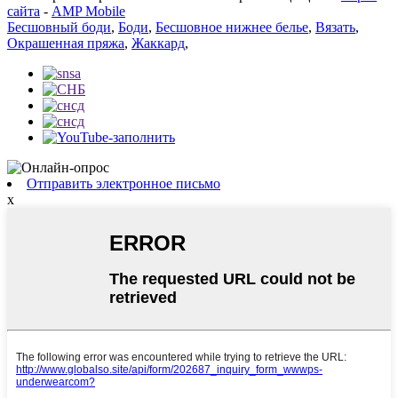
сайта
-
AMP Mobile
Бесшовный боди
,
Боди
,
Бесшовное нижнее белье
,
Вязать
,
Окрашенная пряжа
,
Жаккард
,
Отправить электронное письмо
x